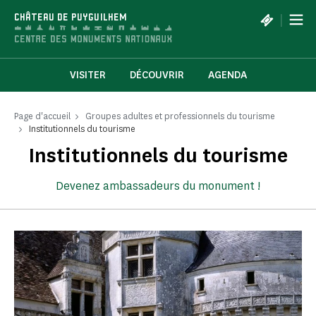
Panneau de gestion des cookies
|
CHÂTEAU DE PUYGUILHEM
VISITER
DÉCOUVRIR
AGENDA
Page d'accueil
Groupes adultes et professionnels du tourisme
Institutionnels du tourisme
Institutionnels du tourisme
Devenez ambassadeurs du monument !